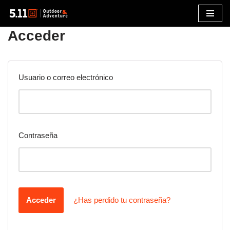
Saltar
Acceder
al
contenido
Usuario o correo electrónico
Contraseña
¿Has perdido tu contraseña?