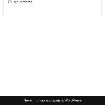
Recuérdame
Neve
| Funciona gracias a
WordPress