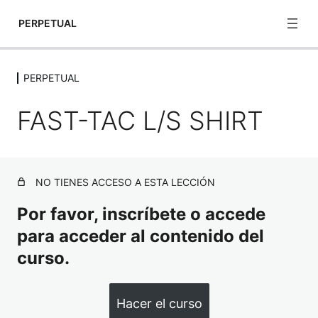
PERPETUAL
PERPETUAL
PERPETUAL
FAST-TAC L/S SHIRT
TACLITE PRO S/S SHIRT
STRYKE SHIRT
FAST-TAC L/S SHIRT
NO TIENES ACCESO A ESTA LECCIÓN
UNIFORM HAT – ADJUSTABLE
Por favor, inscríbete o accede
FAST-TAC UNIFORM HAT
para acceder al contenido del
curso.
PERFORMANCE S/S POLO
UTILI-T 3PK S/S T
Hacer el curso