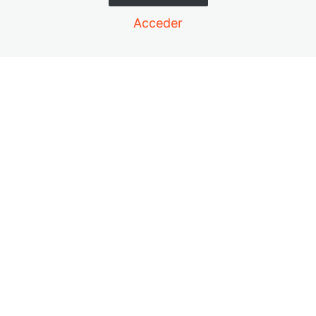
3-IN-1 PARKA 2.0
Acceder
BOONIE HAT
TACTEC PLATE CARRIER
TACLITE PLATE CARRIER
TACLITE PRO L/S SHIRT
PERPETUAL