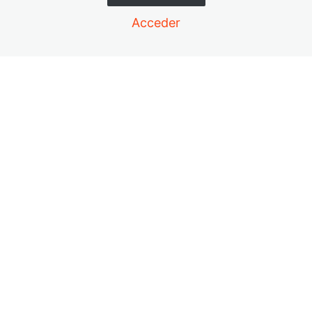
DAILY DEPLOY
Acceder
PUSH PACK
RUSH 24, 12, 72
MOCHILAS