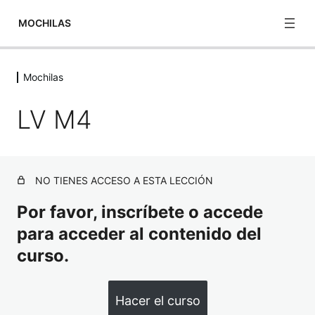
MOCHILAS
Mochilas
Mochilas
LV M4
2 BANGER
LV6
LV 18 2.0
NO TIENES ACCESO A ESTA LECCIÓN
LV 10 2.0
Por favor, inscríbete o accede
RUSH MOAB 6
para acceder al contenido del
curso.
EMERGENCY READY POUCH 3L
LV M4
Hacer el curso